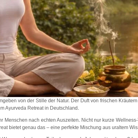
ben von der Stille der Natur. Der Duft von frischen Kräutern lieg
inem Ayurveda Retreat in Deutschland.
hr Menschen nach echten Auszeiten. Nicht nur kurze Wellness
treat bietet genau das – eine perfekte Mischung aus uraltem 