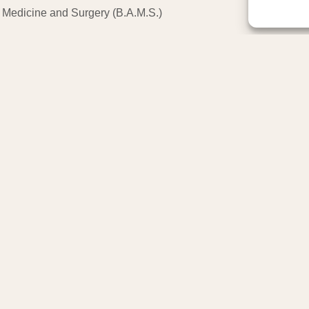
 Medicine and Surgery (B.A.M.S.)
 (BAMS, Indien)
s Kerala
gjährige Erfahrung im Ayurveda mit und verfolgt einen ganzheit
n in seiner Gesamtheit – Körper, Geist und Emotionen – und ver
rsönlichen Betreuung.
lt sie individuelle Behandlungs- und Ernährungskonzepte und begl
mpfehlungen. Ihr Ziel ist es, innere Balance zu fördern, Blockad
ffen.
nen:
 Medicine and Surgery (B.A.M.S.)