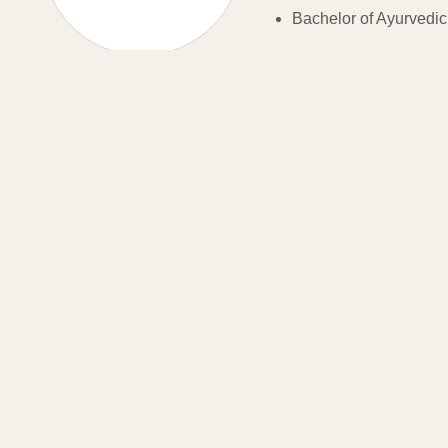
Bachelor of Ayurvedic
Parvathy Krishna
Ayurveda-Expertin au
Parvathy Krishna bringt lan
und Wohlbefinden.
Sie betrachtet den Mensche
mit einer einfühlsamen, pe
Mit viel Achtsamkeit erstel
praktischen, alltagsnahen E
mehr Wohlbefinden zu scha
Akademische Qualifikatio
Bachelor of Ayurvedic