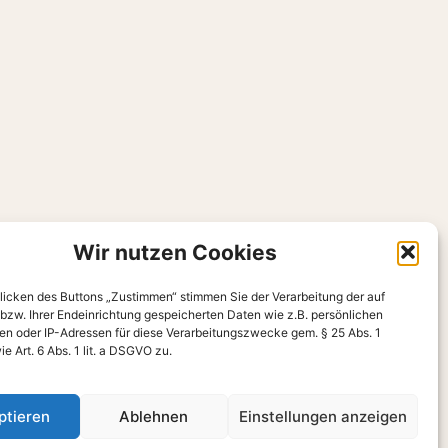
Wir nutzen Cookies
 Ayurveda.
licken des Buttons „Zustimmen“ stimmen Sie der Verarbeitung der auf
ethoden mit einem
 bzw. Ihrer Endeinrichtung gespeicherten Daten wie z.B. persönlichen
oren oder IP-Adressen für diese Verarbeitungszwecke gem. § 25 Abs. 1
 Art. 6 Abs. 1 lit. a DSGVO zu.
epte und unterstützt ihre
Regeneration.
ptieren
Ablehnen
Einstellungen anzeigen