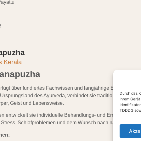
Payattu
2
apuzha
s Kerala
vanapuzha
ügt über fundiertes Fachwissen und langjährige Erfahrung im
Durch das K
 Ursprungsland des Ayurveda, verbindet sie traditionelle Heilm
Ihrem Gerät
rper, Geist und Lebensweise.
Identifikat
TDDDG sowie
en entwickelt sie individuelle Behandlungs- und Ernährungskonz
i Stress, Schlafproblemen und dem Wunsch nach nachhaltiger 
Akze
nen: