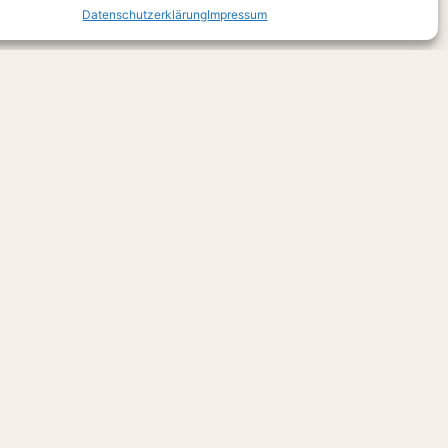
Datenschutzerklärung
Impressum
lichen Ansatz für Gesundheit
bindet ihr fundiertes Wissen
eitet ihre Patienten mit
en zu lösen und langfristig