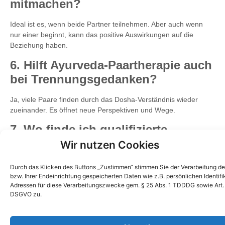
mitmachen?
Ideal ist es, wenn beide Partner teilnehmen. Aber auch wenn
nur einer beginnt, kann das positive Auswirkungen auf die
Beziehung haben.
6. Hilft Ayurveda-Paartherapie auch
bei Trennungsgedanken?
Ja, viele Paare finden durch das Dosha-Verständnis wieder
zueinander. Es öffnet neue Perspektiven und Wege.
7. Wo finde ich qualifizierte
Therapeuten für Paartherapie
Wir nutzen Cookies
Doshas?
Durch das Klicken des Buttons „Zustimmen“ stimmen Sie der Verarbeitung de
bzw. Ihrer Endeinrichtung gespeicherten Daten wie z.B. persönlichen Identifi
Das Deutsche Zentrum für Ayurveda™ hat speziell ausgebildete
Adressen für diese Verarbeitungszwecke gem. § 25 Abs. 1 TDDDG sowie Art. 6 
Therapeuten für ayurvedische Paartherapie.
DSGVO zu.
8. Ist die Therapie auch online
möglich?