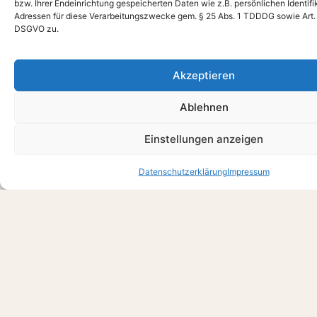
bzw. Ihrer Endeinrichtung gespeicherten Daten wie z.B. persönlichen Identifi
8. Kann ich während des Aufenthalts arbeiten?
Adressen für diese Verarbeitungszwecke gem. § 25 Abs. 1 TDDDG sowie Art. 6 
DSGVO zu.
9. Gibt es Kontraindikationen für das
Kayakalpa-Programm?
Akzeptieren
10. Wie nachhaltig sind die Ergebnisse des
Ablehnen
Retreats im Deutschen Zentrum für Ayurveda™?
Einstellungen anzeigen
Datenschutzerklärung
Impressum